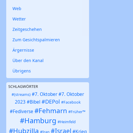
Web
Wetter
Zeitgeschehen
Zum Gesichtspalmieren
Ärgernisse
Über den Kanal
Übrigens
SCHLAGWÖRTER
#7. Oktober
#7. Oktober
#(streams)
#DEPol
2023
#Bibel
#Facebook
#Fehmarn
#Fediverse
#Früher™
#Hamburg
#Heimfeld
#Hubzilla
#Israel
#Krieg
#Iran