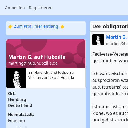
Anmelden
Registrieren
Der obligator
👉
Zum Profil hier entlang
👈
Martin G. 
marting@hub
Fediverse-Veteran
Martin G. auf Hubzilla
geschrieben wur
marting@hub.hubzilla.de
Ein Nordlicht und Fediverse-
Ich war zwischen
Veteran zurück auf Hubzilla
ausprobieren wol
aus. (streams) s
gesamte Infrast
Ort:
Hamburg
Deutschland
(streams) ist an 
klone, wo es auc
Heimatstadt:
und gehst zurüc
Fehmarn