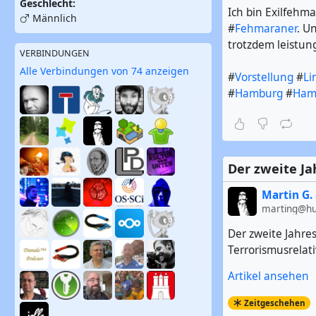
Geschlecht:
Ich bin Exilfehm
Männlich
#
Fehmaraner
. U
trotzdem leistung
VERBINDUNGEN
Alle Verbindungen von 74 anzeigen
#
Vorstellung
#
Li
#
Hamburg
#
Ham
Der zweite Ja
Martin G. 
marting@hub
Der zweite Jahre
Terrorismusrelat
Artikel ansehen
Zeitgeschehen