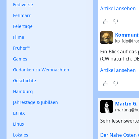
Fediverse
Artikel ansehen
Fehmarn
Feiertage
Kommunis
Filme
kp_fdp@troe
Früher™
Ein Blick auf da
(CW natürlich: DE
Games
Gedanken zu Weihnachten
Artikel ansehen
Geschichte
Hamburg
Jahrestage & Jubiläen
Martin G. 
marting@hub
LaTeX
Sehr lesenswerte
Linux
Lokales
Der Nahe Osten un