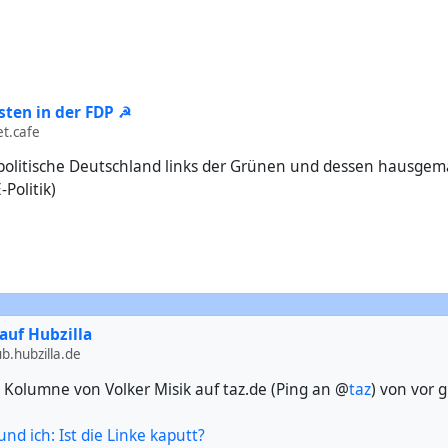
ten in der FDP ☭
t.cafe
s politische Deutschland links der Grünen und dessen hausge
-Politik)
auf Hubzilla
.hubzilla.de
 Kolumne von Volker Misik auf taz.de (Ping an @
taz
) von vor 
d ich: Ist die Linke kaputt?