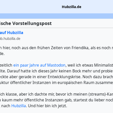
Hubzilla.de
ische Vorstellungspost
auf Hubzilla
.hubzilla.de
 hier, noch aus den frühen Zeiten von Friendika, als es noch n
de.
zeitlich
ein paar Jahre auf Mastodon
, weil ich etwas Minimalis
lte. Darauf hatte ich dieses Jahr keinen Bock mehr und probi
teckte aber gerade in einer Entwicklungskrise. Noch dazu brac
ruktur öffentlicher Instanzen im europäischen Raum zusamme
sich klasse, aber ich dachte mir, bevor ich meinen (streams)-K
h kaum mehr öffentliche Instanzen gab, startest du lieber no
k nach
Hubzilla
. Und hier bin ich jetzt.