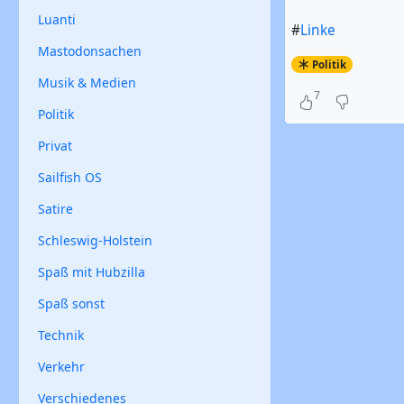
Luanti
#
Linke
Mastodonsachen
Politik
Musik & Medien
7
Politik
Privat
Sailfish OS
Satire
Schleswig-Holstein
Spaß mit Hubzilla
Spaß sonst
Technik
Verkehr
Verschiedenes