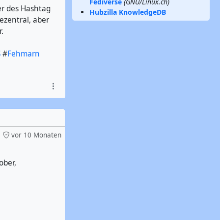
Fediverse
(GNU/Linux.ch)
er des Hashtag
Hubzilla KnowledgeDB
dezentral, aber
.
S
#
Fehmarn
vor 10 Monaten
ober,