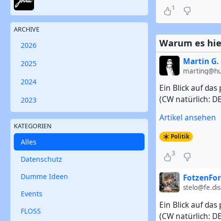
1
ARCHIVE
Warum es hier
2026
Martin G. 
2025
marting@hub
2024
Ein Blick auf da
(CW natürlich: DE
2023
Artikel ansehen
KATEGORIEN
Politik
Alles
3
Datenschutz
Dumme Ideen
FotzenFor
stelo@fe.dis
Events
Ein Blick auf da
FLOSS
(CW natürlich: DE