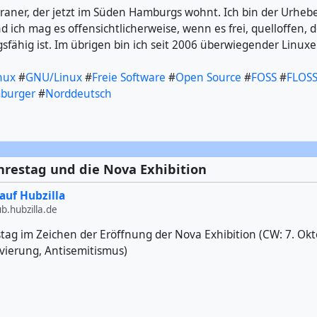
araner, der jetzt im Süden Hamburgs wohnt. Ich bin der Urheb
nd ich mag es offensichtlicherweise, wenn es frei, quelloffen, 
sfähig ist. Im übrigen bin ich seit 2006 überwiegender Linuxer
nux
#
GNU/Linux
#
Freie Software
#
Open Source
#
FOSS
#
FLOS
burger
#
Norddeutsch
hrestag und die Nova Exhibition
auf Hubzilla
.hubzilla.de
stag im Zeichen der Eröffnung der Nova Exhibition (CW: 7. Okt
ivierung, Antisemitismus)