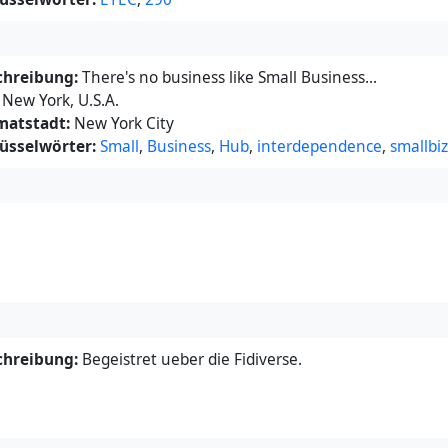
p Time Squad is fiscally sponsored by The Hack Foundation (d.
1(c)(3) US non-profit with EIN 81-2908499. Learn more:
s://hackclub.com/fiscal-sponsorship
chreibung:
There's no business like Small Business...
New York, U.S.A.
matstadt:
New York City
üsselwörter:
Small
,
Business
,
Hub
,
interdependence
,
smallbiz
chreibung:
Begeistret ueber die Fidiverse.