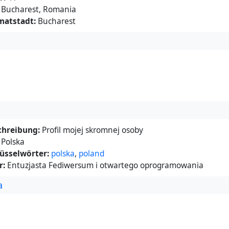
Bucharest, Romania
matstadt:
Bucharest
chreibung:
Profil mojej skromnej osoby
Polska
üsselwörter:
polska
,
poland
r:
Entuzjasta Fediwersum i otwartego oprogramowania
a