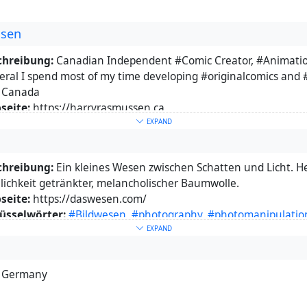
ssen
chreibung:
Canadian Independent #Comic Creator, #Animation
eral I spend most of my time developing #originalcomics and 
Canada
seite:
https://harryrasmussen.ca
üsselwörter:
Animation
,
Comics
EXPAND
r:
linktr.ee/harryrasmussen
chreibung:
Ein kleines Wesen zwischen Schatten und Licht. He
lichkeit getränkter, melancholischer Baumwolle.
seite:
https://daswesen.com/
üsselwörter:
#Bildwesen
,
#photography
,
#photomanipulatio
temonsters
,
#NoAI
,
#lawofthedawn
,
#darkart
,
#horror
,
#gothi
EXPAND
r:
Ein kleines Wesen zwischen Schatten und Licht. Hergestellt 
lichkeit getränkter, melancholischer Baumwolle.
Germany