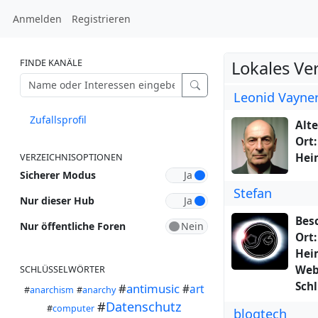
Anmelden
Registrieren
FINDE KANÄLE
Lokales Ve
Leonid Vayn
Zufallsprofil
Alte
Ort:
Hei
VERZEICHNISOPTIONEN
Sicherer Modus
Stefan
Nur dieser Hub
Bes
Nur öffentliche Foren
Ort:
Hei
Web
SCHLÜSSELWÖRTER
Schl
#
antimusic
#
art
#
anarchism
#
anarchy
#
Datenschutz
#
computer
blogtech