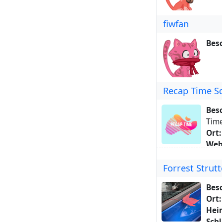
fiwfan
Bes
Recap Time S
Bes
Tim
Ort:
Web
Schl
Forrest Strut
Übe
the 
Bes
Hali
Ort:
on 
Hei
http
Schl