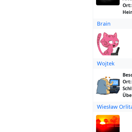
Ort:
Hei
Brain
Wojtek
Bes
Ort:
Schl
Übe
Wiesław Orlit