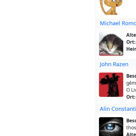
Michael Romc
Alte
Ort:
Hei
John Razen
Bes
gême
O Li
Ort:
Alin Constant
Bes
thos
Alte