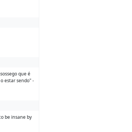
ssossego que é
o estar sendo" -
o be insane by