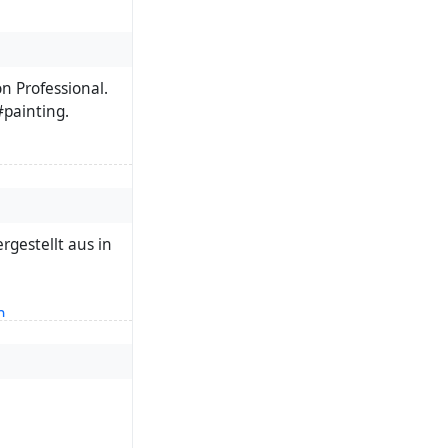
 Professional.
#painting.
rgestellt aus in
n
,
c
aus in