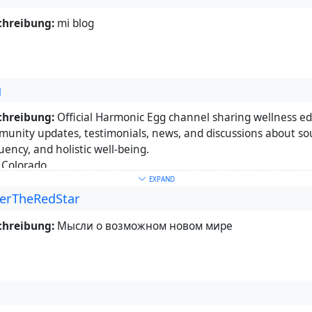
chreibung:
mi blog
g
chreibung:
Official Harmonic Egg channel sharing wellness ed
unity updates, testimonials, news, and discussions about sou
uency, and holistic well-being.
Colorado,
seite:
https://harmonicegg.com
EXPAND
erTheRedStar
üsselwörter:
Harmonic
,
Egg
,
wellness
,
holistic
,
health
,
sound
uency
,
vibrational
,
biohacking
,
relaxation
,
meditation
,
mindful
chreibung:
Мысли о возможном новом мире
plementary
r:
Creator of the Harmonic Egg :)