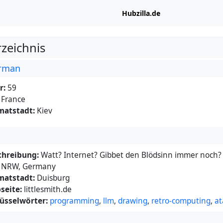
Hubzilla.de
rzeichnis
erman
r:
59
France
matstadt:
Kiev
chreibung:
Watt? Internet? Gibbet den Blödsinn immer noch?
NRW, Germany
matstadt:
Duisburg
seite:
littlesmith.de
üsselwörter:
programming
,
llm
,
drawing
,
retro-computing
,
at