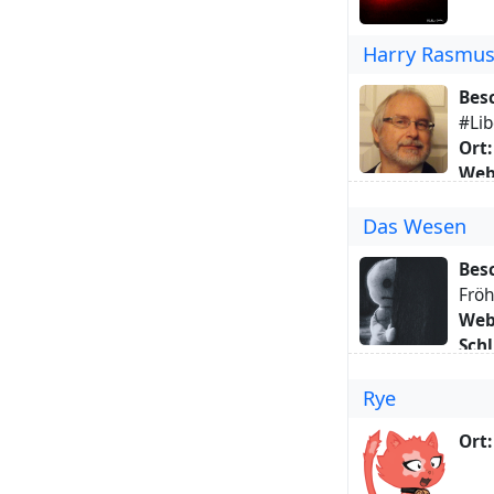
Harry Rasmu
Bes
#Lib
Ort:
Web
Schl
Das Wesen
Übe
Bes
Fröh
Web
Schl
#cu
Rye
Übe
Fröh
Ort: