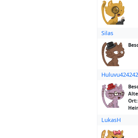
Silas
Bes
Huluvu42424
Bes
Alte
Ort:
Hei
LukasH