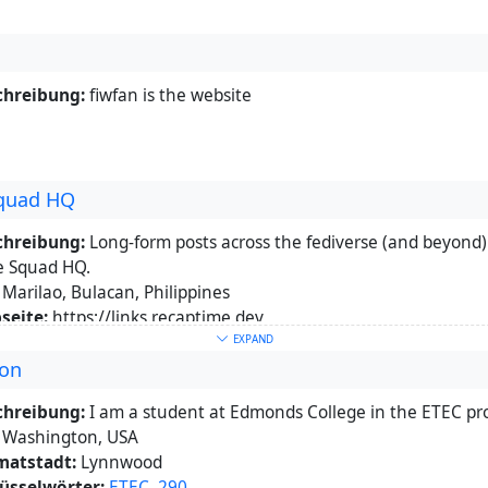
chreibung:
fiwfan is the website
quad HQ
chreibung:
Long-form posts across the fediverse (and beyond
e Squad HQ.
Marilao, Bulacan, Philippines
seite:
https://links.recaptime.dev
üsselwörter:
community
,
opensource
EXPAND
ton
r:
Open-source umbrella organization based in PH, building O
open with love. Currently running as a one-person operation 
chreibung:
I am a student at Edmonds College in the ETEC pr
li, our #ActuallyAutistic BDFL. Long-form over at Hubzilla whil
Washington, USA
https://mastodon.xyz/@RecapTimeSquad and
matstadt:
Lynnwood
s://bsky.app/profile/recaptime.dev
üsselwörter:
ETEC
,
290