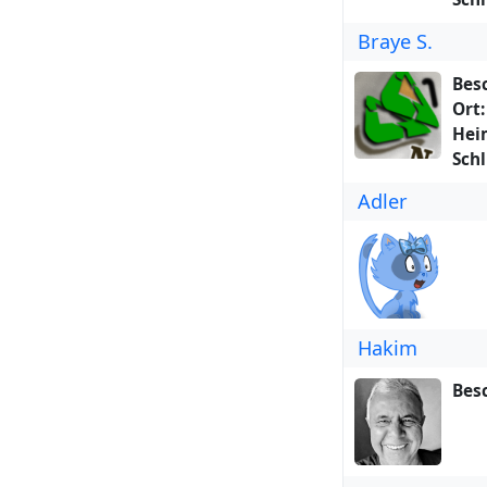
Reca
Braye S.
a 50
http
Bes
Ort:
Hei
Schl
Adler
Hakim
Bes