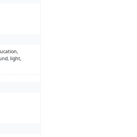
ucation,
nd, light,
,
therapy
,
light
,
ness
,
energy
,