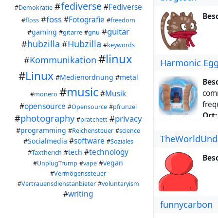
#
fediverse
#
Fediverse
#
Demokratie
Bes
#
foss
#
Fotografie
#
floss
#
freedom
#
guitar
#
gaming
#
gitarre
#
gnu
#
hubzilla
#
Hubzilla
#
keywords
#
linux
#
Kommunikation
Harmonic Eg
#
Linux
#
Medienordnung
#
metal
Bes
#
music
comm
#
Musik
#
monero
freq
#
opensource
#
Opensource
#
pfrunzel
Ort:
#
photography
#
privacy
#
pratchett
Web
#
programming
#
Reichensteuer
#
science
TheWorldUnd
Schl
#
software
#
Socialmedia
#
Soziales
freq
#
technology
#
tech
#
Taxtherich
Bes
com
#
vegan
#
UnplugTrump
#
vape
Übe
#
Vermögenssteuer
#
Vertrauensdienstanbieter
#
voluntaryism
#
writing
funnycarbon