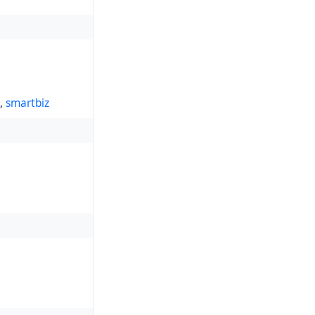
b.a. Hack Club),
,
smartbiz