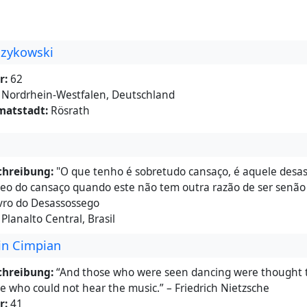
zykowski
r:
62
Nordrhein-Westfalen, Deutschland
matstadt:
Rösrath
chreibung:
"O que tenho é sobretudo cansaço, é aquele desa
o do cansaço quando este não tem outra razão de ser senão 
vro do Desassossego
Planalto Central, Brasil
in Cimpian
chreibung:
“And those who were seen dancing were thought t
e who could not hear the music.” – Friedrich Nietzsche
r:
41