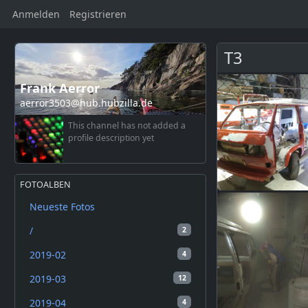
Anmelden
Registrieren
T3
Frank Aerror
aerror3503@hub.hubzilla.de
This channel has not added a
profile description yet
FOTOALBEN
Neueste Fotos
/
2
2019-02
4
2019-03
12
2019-04
4