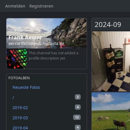
Anmelden
Registrieren
2024-09
Frank Aerror
aerror3503@hub.hubzilla.de
This channel has not added a
profile description yet
FOTOALBEN
Neueste Fotos
/
2
2019-02
4
2019-03
12
2019-04
4