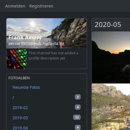
Anmelden
Registrieren
2020-05
Frank Aerror
aerror3503@hub.hubzilla.de
This channel has not added a
profile description yet
FOTOALBEN
Neueste Fotos
/
2
2019-02
4
2019-03
12
2019-04
4