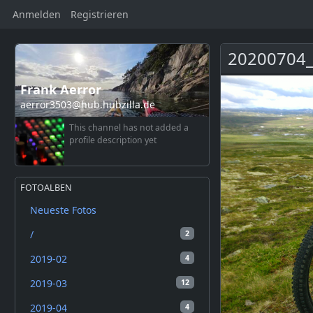
Anmelden
Registrieren
20200704_
Frank Aerror
aerror3503@hub.hubzilla.de
This channel has not added a
profile description yet
FOTOALBEN
Neueste Fotos
/
2
2019-02
4
2019-03
12
2019-04
4