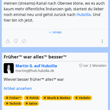
meinen (streams)-Kanal nach Übersee klone, wo es auch
kaum mehr öffentliche Instanzen gab, startest du lieber
noch einmal neu und gehst zurück nach
Hubzilla
. Und
hier bin ich jetzt.
Ich bin Exilfehmaraner, der jetzt im Süden Hamburgs
EXPAND
wohnt. Ich bin der Urheber des Hashtag #
Fehmaraner
.
Und ich mag es offensichtlicherweise, wenn es frei,
quelloffen, dezentral, aber trotzdem leistungsfähig ist. Im
übrigen bin ich seit 2006 überwiegender Linuxer.
Früher™ war alles™ besser™
#
Vorstellung
#
Linux
#
GNU/Linux
#
Freie Software
#
Open
Martin G. auf Hubzilla
vor 2 Monaten
Source
marting@hub.hubzilla.de
#
FOSS
#
FLOSS
#
Fehmarn
#
Hamburg
#
Hamburger
#
Norddeutsch
Wieviel besser früher™ alles™ war
Artikel ansehen
Früher™
Politik
Musik & Medien
Verkehr
Technik
Satire