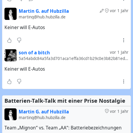
Martin G. auf Hubzilla
vor 1 Jahr
marting@hub.hubzilla.de
Keiner will E-Autos
son of a bitch
vor 1 Jahr
5a54abdc84a5fa3d701aca1effa36cd1b29c0e3b82b81ed4d9380d923c58d510@mostr.pub
Keiner will E-Autos
Batterien-Talk-Talk mit einer Prise Nostalgie
Martin G. auf Hubzilla
vor 1 Jahr
marting@hub.hubzilla.de
Team „Mignon“ vs. Team „AA“: Batteriebezeichnungen